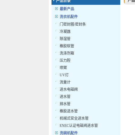
产品
产品目录
最新产品
洗衣机配件
·
门密封圈/密封条
·
冷凝器
·
除湿管
·
橡胶软管
·
洗涤剂箱
·
压力腔
·
喷臂
·
UV灯
·
流量计
·
进水电磁阀
·
进水管
·
排水管
·
橡胶进水管
·
机械式安全进水管
·
ENEC认证电磁阀进水管
洗碗机配件