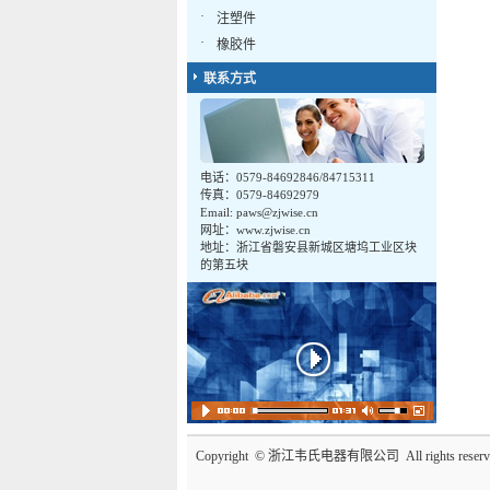
·
注塑件
·
橡胶件
联系方式
电话：0579-84692846/84715311
传真：0579-84692979
Email:
paws@zjwise.cn
网址：www.zjwise.cn
地址：浙江省磐安县新城区塘坞工业区块
的第五块
Copyright © 浙江韦氏电器有限公司 All rights 