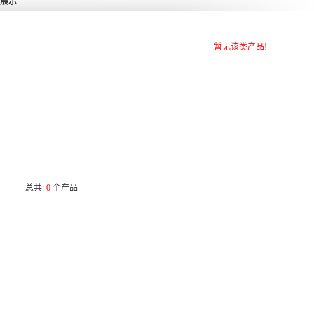
展示
暂无该类产品!
总共:
0
个产品