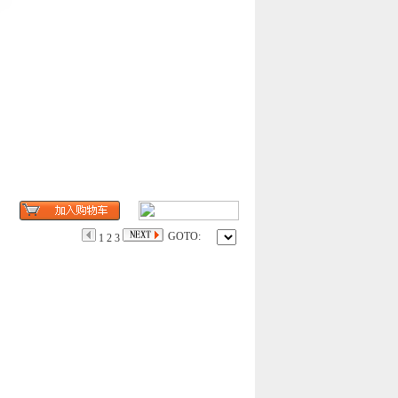
GOTO:
1
2
3