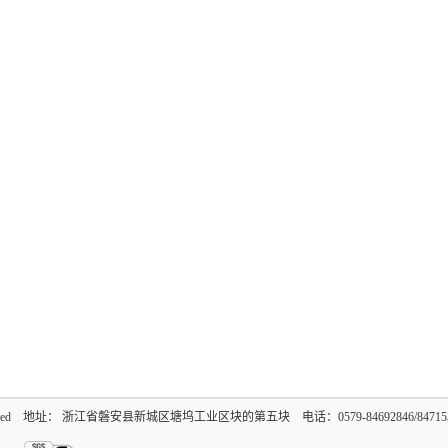
reserved 地址： 浙江省磐安县新城区塘坞工业区块的第五块 电话：0579-84692846/847153