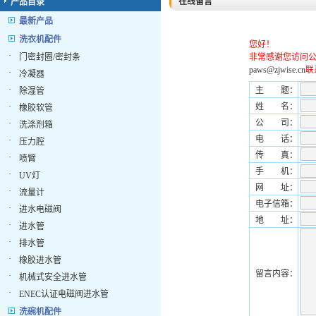
在线留言
产品目录
最新产品
洗衣机配件
您好！
·
门密封圈/密封条
非常感谢您访问
paws@zjwise.cn
联
·
冷凝器
·
主 题：
除湿管
·
姓 名：
橡胶软管
公 司：
·
洗涤剂箱
电 话：
·
压力腔
传 真：
·
喷臂
手 机：
·
UV灯
网 址：
·
流量计
电子信箱：
·
进水电磁阀
地 址：
·
进水管
·
排水管
·
橡胶进水管
留言内容：
·
机械式安全进水管
·
ENEC认证电磁阀进水管
洗碗机配件