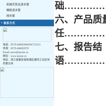
础…………
·
机械式安全进水管
·
橡胶进水管
·
排水管
六、产品质
联系方式
任…………
七、报告结
电话：0579-84692846/84715311
传真：0579-84692979
Email:
paws@zjwise.cn
网址：www.zjwise.cn
语…………
地址：浙江省磐安县新城区塘坞工业区块
的第五块