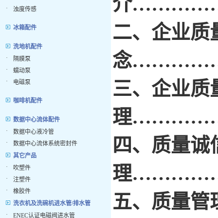
介…………
·
浊度传感
二、企业质
冰箱配件
洗地机配件
念…………
·
隔膜泵
·
蠕动泵
·
三、企业质
电磁泵
咖啡机配件
理…………
数据中心流体配件
·
数据中心液冷管
四、质量诚
·
数据中心流体系统密封件
其它产品
理…………
·
吹塑件
·
注塑件
·
橡胶件
五、质量管
洗衣机及洗碗机进水管/排水管
·
ENEC认证电磁阀进水管