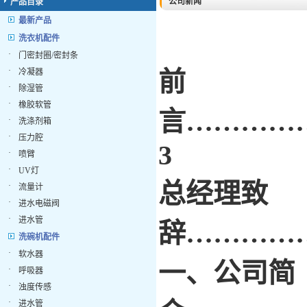
公司新闻
产品目录
最新产品
洗衣机配件
·
门密封圈/密封条
·
前
冷凝器
·
除湿管
·
橡胶软管
言…………
·
洗涤剂箱
·
压力腔
3
·
喷臂
·
UV灯
总经理致
·
流量计
·
进水电磁阀
·
进水管
辞…………
洗碗机配件
·
软水器
一、公司简
·
呼吸器
·
浊度传感
·
进水管